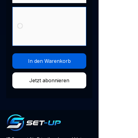
Business
enthält 10Std./Monat
650,00 €
monatlich bis zur
Kündigung
In den Warenkorb
Jetzt abonnieren