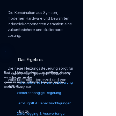
Die Kombination aus Symcon,
moderner Hardware und bewährten
Industriekomponenten garantiert eine
zukunftssichere und skalierbare
Lösung.
Das Ergebnis
Die neue Heizungssteuerung sorgt für
Egal ob kleines Problem oder größere Lösung –
mehr Komfort, geringere Kosten und
wir schauen uns das
volle Kontrolle – jederzeit und von
gemeinsam an und finden eine Lösung, die
Automatisierte Heizungssteuerung
überall.
wirklich zu dir passt.
Wetterabhängige Regelung
Fernzugriff & Benachrichtigungen
Bis zu
Datenlogging & Auswertungen