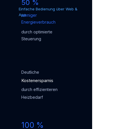
50 %
Einfache Bedienung über Web &
App
weniger
Energieverbrauch
durch optimierte
Steuerung
Deutliche
Kostenersparnis
durch effizienteren
Heizbedarf
100 %